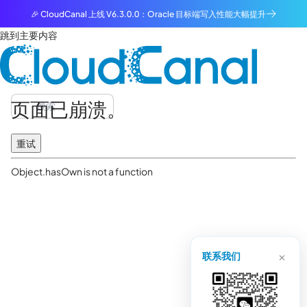
🎉 CloudCanal 上线 V6.3.0.0：Oracle 目标端写入性能大幅提升
跳到主要内容
页面已崩溃。
重试
Object.hasOwn is not a function
×
联系我们