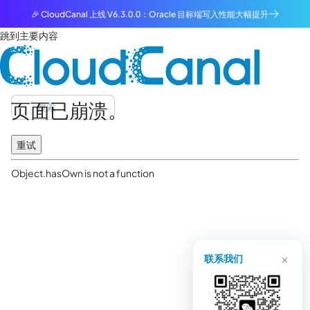
🎉 CloudCanal 上线 V6.3.0.0：Oracle 目标端写入性能大幅提升
跳到主要内容
页面已崩溃。
重试
Object.hasOwn is not a function
×
联系我们