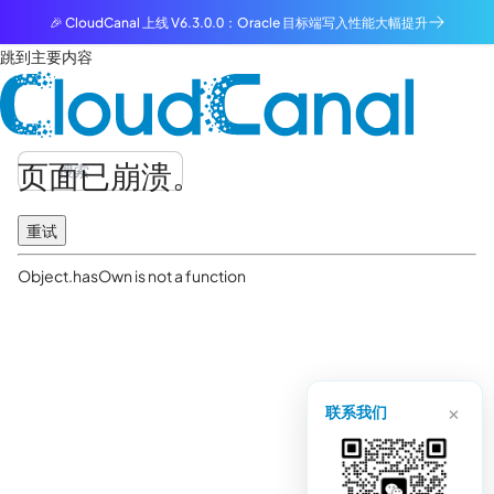
🎉 CloudCanal 上线 V6.3.0.0：Oracle 目标端写入性能大幅提升
跳到主要内容
页面已崩溃。
重试
Object.hasOwn is not a function
×
联系我们