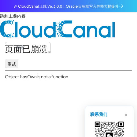
🎉 CloudCanal 上线 V6.3.0.0：Oracle 目标端写入性能大幅提升
跳到主要内容
页面已崩溃。
重试
Object.hasOwn is not a function
×
联系我们