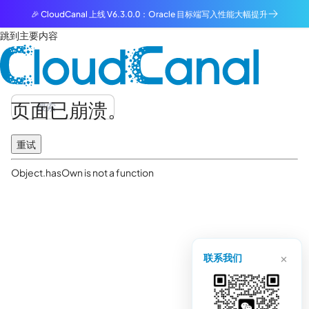
🎉 CloudCanal 上线 V6.3.0.0：Oracle 目标端写入性能大幅提升
跳到主要内容
页面已崩溃。
重试
Object.hasOwn is not a function
×
联系我们